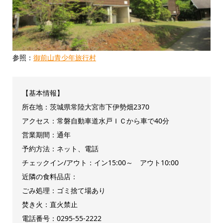
参照：
御前山青少年旅行村
【基本情報】
所在地：茨城県常陸大宮市下伊勢畑2370
アクセス：常磐自動車道水戸ＩＣから車で40分
営業期間：通年
予約方法：ネット、電話
チェックイン/アウト：イン15:00～ アウト10:00
近隣の食料品店：
ごみ処理：ゴミ捨て場あり
焚き火：直火禁止
電話番号：0295‐55‐2222