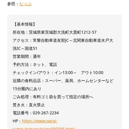
参照：
なっぷ
【基本情報】
所在地：茨城県東茨城郡大洗町大貫町1212-57
アクセス：常磐自動車道友部JC～北関東自動車道水戸大
洗IC～国道51
営業期間：通年
予約方法：ネット、電話
チェックイン/アウト：イン13:00～ アウト10:00
近隣の食料品店：スーパー、薬局、ホームセンターなど
15分圏内にあり
ごみ処理：有料ゴミ袋を買って指定の場所へ
焚き火：直火禁止
電話番号：029-267-2234
HP：
https://www.oarai-
camp.jp/page/page000006.html