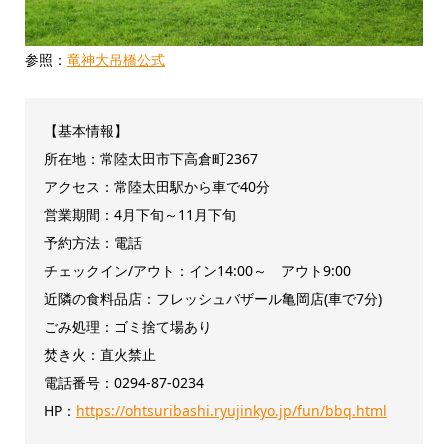
参照：
竜神大吊橋公式
【基本情報】
所在地：常陸太田市下高倉町2367
アクセス：常陸太田駅から車で40分
営業期間：4月下旬～11月下旬
予約方法：電話
チェックイン/アウト：イン14:00～ アウト9:00
近隣の食料品店：フレッシュバザール亀岡店(車で7分)
ごみ処理：ゴミ捨て場あり
焚き火：直火禁止
電話番号：0294-87-0234
HP：
https://ohtsuribashi.ryujinkyo.jp/fun/bbq.html