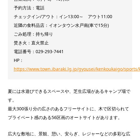
予約方法：電話
チェックイン/アウト：イン13:00～ アウト11:00
近隣の食料品店：イオンタウン水戸南(車で15分)
ごみ処理：持ち帰り
焚き火：直火禁止
電話番号：029-293-7441
HP：
https://www.town.ibaraki.lg.jp/gyousei/kenkoukaigo/sport
夏には水遊びできるスペースや、芝生広場があるキャンプ場で
す。
最大300張り分の広さのあるフリーサイトに、木で区切られて
プライベート感のある56区画のオートサイトがあります。
広大な敷地に、景観、憩い、安らぎ、レジャーなどの多彩な広