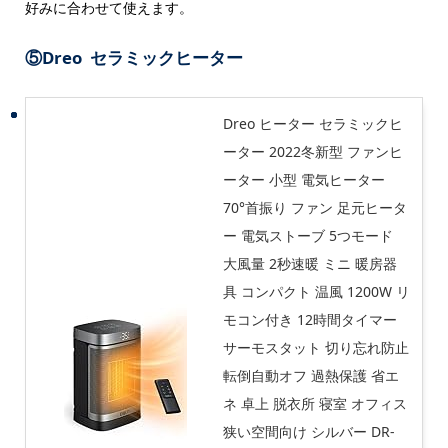
好みに合わせて使えます。
⑤Dreo セラミックヒーター
Dreo ヒーター セラミックヒ
ーター 2022冬新型 ファンヒ
ーター 小型 電気ヒーター
70°首振り ファン 足元ヒータ
ー 電気ストーブ 5つモード
大風量 2秒速暖 ミニ 暖房器
具 コンパクト 温風 1200W リ
モコン付き 12時間タイマー
サーモスタット 切り忘れ防止
転倒自動オフ 過熱保護 省エ
ネ 卓上 脱衣所 寝室 オフィス
狭い空間向け シルバー DR-