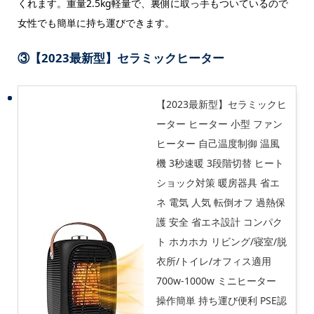
くれます。重量2.5kg軽量で、裏側に取っ手もついているので
女性でも簡単に持ち運びできます。
③【2023最新型】セラミックヒーター
【2023最新型】セラミックヒ
ーター ヒーター 小型 ファン
ヒーター 自己温度制御 温風
機 3秒速暖 3段階切替 ヒート
ショック対策 暖房器具 省エ
ネ 電気 人気 転倒オフ 過熱保
護 安全 省エネ設計 コンパク
ト ホカホカ リビング/寝室/脱
衣所/トイレ/オフィス適用
700w-1000w ミニヒーター
操作簡単 持ち運び便利 PSE認