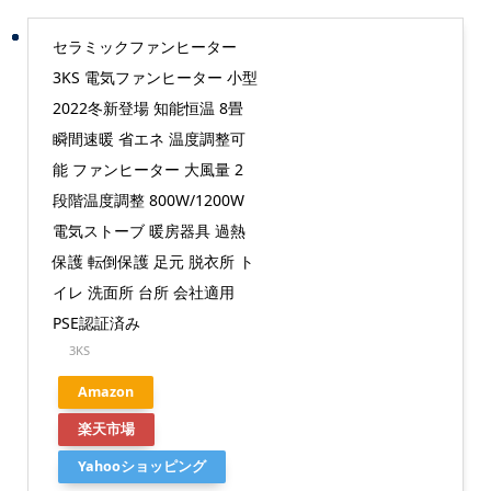
セラミックファンヒーター
3KS 電気ファンヒーター 小型
2022冬新登場 知能恒温 8畳
瞬間速暖 省エネ 温度調整可
能 ファンヒーター 大風量 2
段階温度調整 800W/1200W
電気ストーブ 暖房器具 過熱
保護 転倒保護 足元 脱衣所 ト
イレ 洗面所 台所 会社適用
PSE認証済み
3KS
Amazon
楽天市場
Yahooショッピング