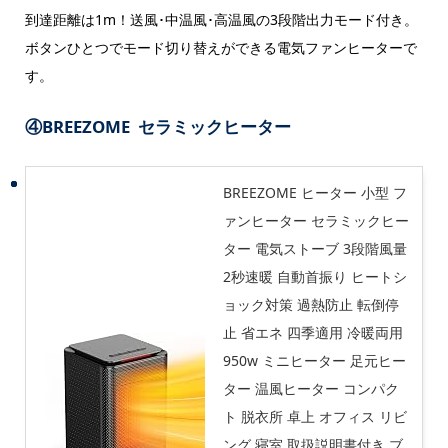
到達距離は1m！送風･中温風･高温風の3段階出力モード付き。
ボタンひとつでモード切り替えができる電気ファンヒーターで
す。
④BREEZOME セラミックヒーター
BREEZOME ヒーター 小型 フ
ァンヒーター セラミックヒー
ター 電気ストーブ 3段階風量
2秒速暖 自動首振り ヒートシ
ョック対策 過熱防止 転倒停
止 省エネ 四季適用 冷暖両用
950w ミニヒーター 足元ヒー
ター 温風ヒーター コンパク
ト 脱衣所 卓上 オフィス リビ
ング 寝室 取扱説明書付き ブ