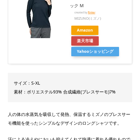
ック M
created by
Rinker
MIZUNO(ミズノ)
Amazon
楽天市場
Yahooショッピング
サイズ：S-XL
素材：ポリエステル93% 合成繊維(ブレスサーモ)7%
人の体の水蒸気を吸収して発熱、保温するミズノのブレスサー
モ機能を使ったシンプルなデザインのロングシャツです。
汗による冷えやにおいも抑えてくれて快適に着れる優れもので