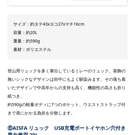
サイズ：約
タテ43xヨコ27xマチ16cm
容量：約20L
重量：約590g
素材：ポリエステル
登山用リュックを多く輩出しているミレーのリュック。装飾の
無いシックなデザインは街中にもよく馴染みます。その落ち着
いたデザインで中高年からの支持も高く、機能性の高さも折り
紙つき。
約590gの軽量ボディに7つのポケット、ウエストストラップ付
きで肩にかかる負担を分散します。
⑥AISFA リュック
USB充電ポートイヤホン穴付き
男女兼用 20L