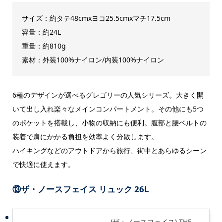
サイズ：約
タテ48cmxヨコ25.5cmxマチ17.5cm
容量：約24L
重量：約810g
素材：外装100%ナイロン/内装100%ナイロン
6種のデザインが選べるグレゴリーの人気シリーズ。大きく開
いて出し入れ楽々なメインコンパートメント。その他にも5つ
のポケットを搭載し、小物の収納にも便利。腹部と腰ベルトの
装着で肩にかかる負担を効率よく分散します。
ハイキングなどのアウトドアから旅行、街中とあらゆるシーン
で快適に使えます。
⑬ザ・ノースフェイス リュック 26L
(ザ・ノースフェイス) THE