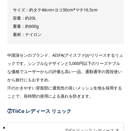
サイズ：約タテ46cm×ヨコ30cm*マチ16.5cm
容量：約20L
重量：約600g
素材：ナイロン
中国深センのブランド、AISFA(アイスファ)がリリースするリュ
ックです。シンプルなデザインと5,000円以下のリーズナブル
な価格でユーザーからの評価も高い一品。通勤通学の普段使い
から旅行にもおすすめ。
汗のかきやすい背面部に通気性の良いメッシュ生地を採用する
ことで、長時間の使用による蒸れを防ぎます。
⑦TiiCo
レディース リュック
TiiCo リュック レディース 大