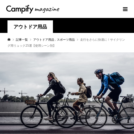
アウトドア用品
記事一覧
アウトドア用品
,
スポーツ用品
走行をさらに快適に！サイクリン
グ用リュック25選【使用シーン別】