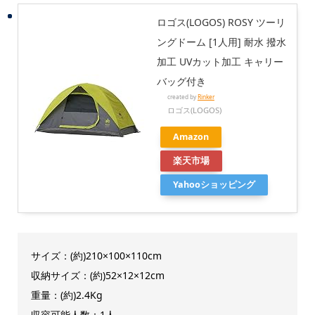
ロゴス(LOGOS) ROSY ツーリ
ングドーム [1人用] 耐水 撥水
加工 UVカット加工 キャリー
バッグ付き
created by
Rinker
ロゴス(LOGOS)
Amazon
楽天市場
Yahooショッピング
サイズ：(約)210×100×110cm
収納サイズ：(約)52×12×12cm
重量：(約)2.4Kg
収容可能人数：1人