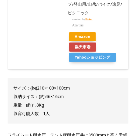
プ/登山用/山岳/バイク/遠足/
ピクニック
created by
Rinker
Azarxis
Amazon
楽天市場
Yahooショッピング
サイズ：(約)210×100×100cm
収納サイズ：(約)46×16cm
重量：(約)1.8Kg
収容可能人数：1人
フライシート耐水圧、テント床耐水圧共に3500mmと高く天候