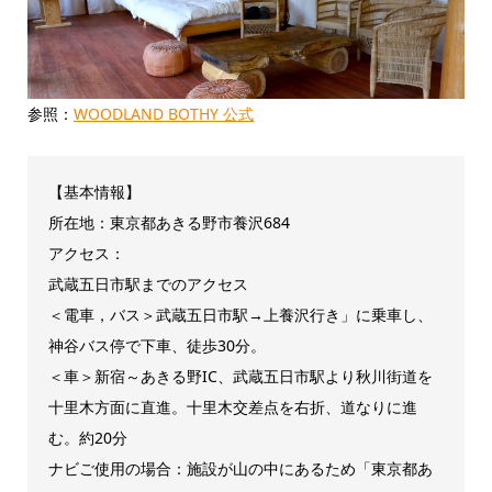
参照：
WOODLAND BOTHY 公式
【基本情報】
所在地：東京都あきる野市養沢684
アクセス：
武蔵五日市駅までのアクセス
＜電車，バス＞武蔵五日市駅→上養沢行き」に乗車し、
神谷バス停で下車、徒歩30分。
＜車＞新宿～あきる野IC、武蔵五日市駅より秋川街道を
十里木方面に直進。十里木交差点を右折、道なりに進
む。約20分
ナビご使用の場合：施設が山の中にあるため「東京都あ