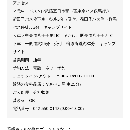
アクセス：
＜電車、バス＞JR武蔵五日市駅→西東京バス数馬行き→
荷田子バス停下車、徒歩3分→受付、荷田子バス停→数馬
バス停徒歩3分→キャンプサイト
＜車＞中央道八王子第2IC、または、圏央道八王子西IC
下車→一般道約25分→受付→檜原街道約30分→キャンプ
サイト
営業期間：通年
予約方法：電話、ネット予約
チェックイン/アウト：15:00～18:00 / 10:00
近隣の食料品店：かあべえ屋(車25分)
ごみ処理：分別収集
焚き火：OK
電話番号：042-550-0147 (9:00~18:00)
高級ホテルの様にゴージャスなテント。