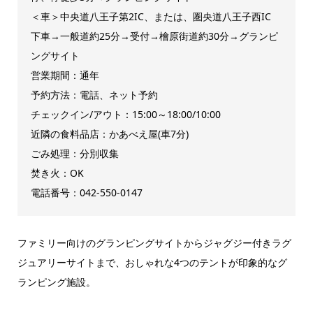
＜車＞中央道八王子第2IC、または、圏央道八王子西IC
下車→一般道約25分→受付→檜原街道約30分→グランピ
ングサイト
営業期間：通年
予約方法：電話、ネット予約
チェックイン/アウト：15:00～18:00/10:00
近隣の食料品店：かあべえ屋(車7分)
ごみ処理：分別収集
焚き火：OK
電話番号：042-550-0147
ファミリー向けのグランピングサイトからジャグジー付きラグ
ジュアリーサイトまで、おしゃれな4つのテントが印象的なグ
ランピング施設。