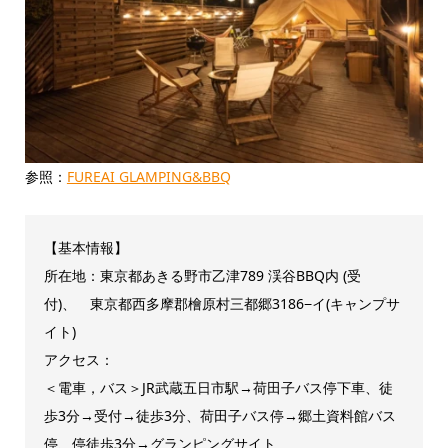
参照：
FUREAI GLAMPING&BBQ
【基本情報】
所在地：東京都あきる野市乙津789 渓谷BBQ内 (受
付)、 東京都西多摩郡檜原村三都郷3186−イ(キャンプサ
イト)
アクセス：
＜電車，バス＞JR武蔵五日市駅→荷田子バス停下車、徒
歩3分→受付→徒歩3分、荷田子バス停→郷土資料館バス
停、停徒歩3分→グランピングサイト