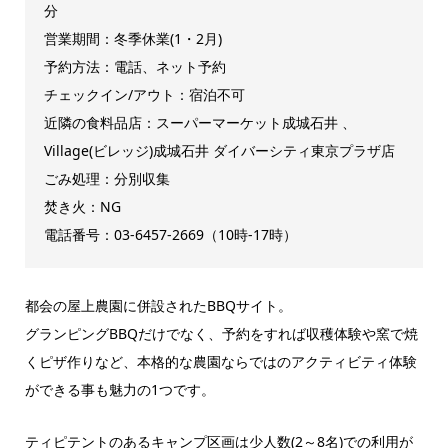
分
営業期間：
冬季休業(1・2月)
予約方法：電話、ネット予約
チェックイン/アウト：宿泊不可
近隣の食料品店：スーパーマーケット成城石井 、
Village(ビレッジ)成城石井 ダイバーシティ東京プラザ店
ごみ処理：分別収集
焚き火：NG
電話番号：03-6457-2669（10時-17時）
都会の屋上農園に併設されたBBQサイト。
グランピングBBQだけでなく、予約をすれば収穫体験や窯で焼
くピザ作りなど、本格的な農園ならではのアクティビティ体験
ができる事も魅力の1つです。
ティピテントのあるキャンプ区画は少人数(2～8名)での利用が