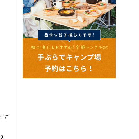
れて
0、