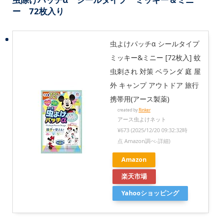
ー 72枚入り
虫よけパッチα シールタイプ
ミッキー&ミニー [72枚入] 蚊
虫刺され 対策 ベランダ 庭 屋
外 キャンプ アウトドア 旅行
携帯用(アース製薬)
created by
Rinker
アース虫よけネット
¥673
(2025/12/20 09:32:32時
点 Amazon調べ-
詳細)
Amazon
楽天市場
Yahooショッピング