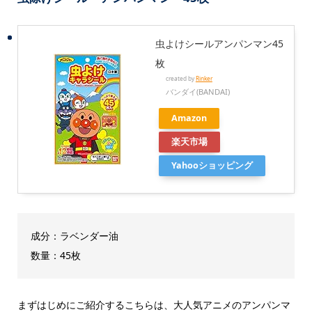
虫よけシールアンパンマン45
枚
created by
Rinker
バンダイ(BANDAI)
Amazon
楽天市場
Yahooショッピング
成分：ラベンダー油
数量：45枚
まずはじめにご紹介するこちらは、大人気アニメのアンパンマ