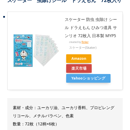
スケーター 虫除けシール ドラえもん 72枚入り
スケーター 防虫 虫除け シー
ル ドラえもん ひみつ道具 サ
ンリオ 72枚入 日本製 MYP5
created by
Rinker
スケーター(Skater)
Amazon
楽天市場
Yahooショッピング
素材・成分：ユーカリ油、ユーカリ香料、プロピレング
リコール、メチルパラペン、色素
数量：72枚（12柄×6枚）