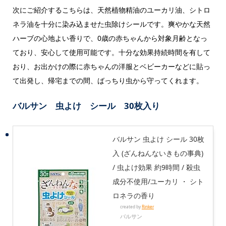
次にご紹介するこちらは、天然植物精油のユーカリ油、シトロ
ネラ油を十分に染み込ませた虫除けシールです。爽やかな天然
ハーブの心地よい香りで、0歳の赤ちゃんから対象月齢となっ
ており、安心して使用可能です。十分な効果持続時間を有して
おり、お出かけの際に赤ちゃんの洋服とベビーカーなどに貼っ
て出発し、帰宅までの間、ばっちり虫から守ってくれます。
バルサン 虫よけ シール 30枚入り
バルサン 虫よけ シール 30枚
入 (ざんねんないきもの事典)
/ 虫よけ効果 約9時間 / 殺虫
成分不使用/ユーカリ ・ シト
ロネラの香り
created by
Rinker
バルサン