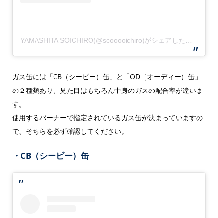
YAMASHITA SOICHIRO(@soooooichiro)がシェアした投稿
–
20
ガス缶には「CB（シービー）缶」と「OD（オーディー）缶」
の２種類あり、見た目はもちろん中身のガスの配合率が違いま
す。
使用するバーナーで指定されているガス缶が決まっていますの
で、そちらを必ず確認してください。
・CB（シービー）缶