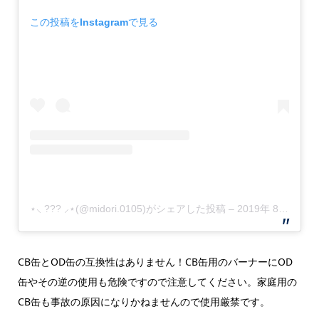
この投稿をInstagramで見る
⋆⸜ ??? ⸝⋆(@midori.0105)がシェアした投稿
–
2019年 8月月15日午後5時55分PDT
CB缶とOD缶の互換性はありません！CB缶用のバーナーにOD
缶やその逆の使用も危険ですので注意してください。家庭用の
CB缶も事故の原因になりかねませんので使用厳禁です。