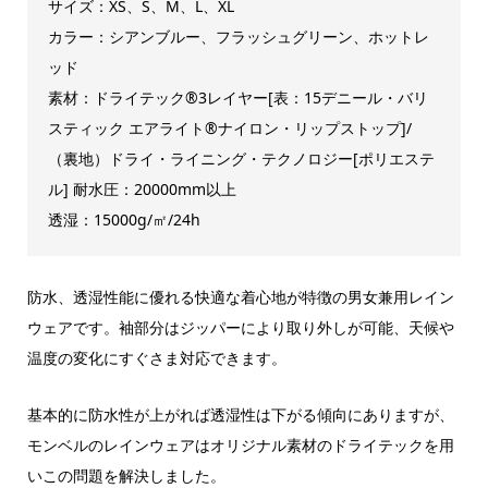
サイズ：XS、S、M、L、XL
カラー：シアンブルー、フラッシュグリーン、ホットレ
ッド
素材：ドライテック®3レイヤー[表：15デニール・バリ
スティック エアライト®ナイロン・リップストップ]/
（裏地）ドライ・ライニング・テクノロジー[ポリエステ
ル] 耐水圧：20000mm以上
透湿：15000g/㎡/24h
防水、透湿性能に優れる快適な着心地が特徴の男女兼用レイン
ウェアです。袖部分はジッパーにより取り外しが可能、天候や
温度の変化にすぐさま対応できます。
基本的に防水性が上がれば透湿性は下がる傾向にありますが、
モンベルのレインウェアはオリジナル素材のドライテックを用
いこの問題を解決しました。