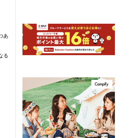
つあ
なる