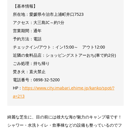
【基本情報】
所在地：愛媛県今治市上浦町井口7523
アクセス：大三島IC～約1分
営業期間：通年
予約方法：電話
チェックイン/アウト：イン15:00～ アウト12:00
近隣の食料品店：ショッピングストアーおち(車で約2分)
ごみ処理：持ち帰り
焚き火：直火禁止
電話番号：0898-32-5200
HP：
https://www.city.imabari.ehime.jp/kanko/spot/?
a=213
綺麗な芝生に、目の前には雄大な海が魅力のキャンプ場です！
シャワー・水洗トイレ・炊事棟などの設備も整っているのでフ