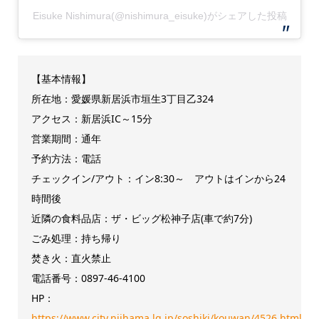
Eisuke Nishimura(@nishimura_eisuke)がシェアした投稿
【基本情報】
所在地：愛媛県新居浜市垣生3丁目乙324
アクセス：新居浜IC～15分
営業期間：通年
予約方法：電話
チェックイン/アウト：イン8:30～ アウトはインから24
時間後
近隣の食料品店：ザ・ビッグ松神子店(車で約7分)
ごみ処理：持ち帰り
焚き火：直火禁止
電話番号：0897-46-4100
HP：
https://www.city.niihama.lg.jp/soshiki/kouwan/4526.html