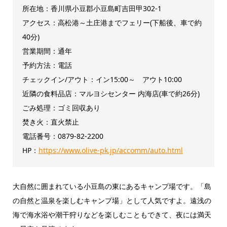
所在地：香川県小豆郡小豆島町吉田甲302-1
アクセス：高松港～土庄港までフェリー(下船後、車で約
40分)
営業期間：通年
予約方法：電話
チェックイン/アウト：イン15:00～ アウト10:00
近隣の食料品店：マルヨシセンター 内海店(車で約26分)
ごみ処理：ゴミ回収あり
焚き火：直火禁止
電話番号：0879-82-2200
HP：
https://www.olive-pk.jp/accomm/auto.html
大自然に囲まれている小豆島の東にあるキャンプ場です。「島
の自然と温泉を楽しむキャンプ場」として人気ですよ。遠浅の
海で海水浴や潮干狩りなどを楽しむこともできて、夜には満天