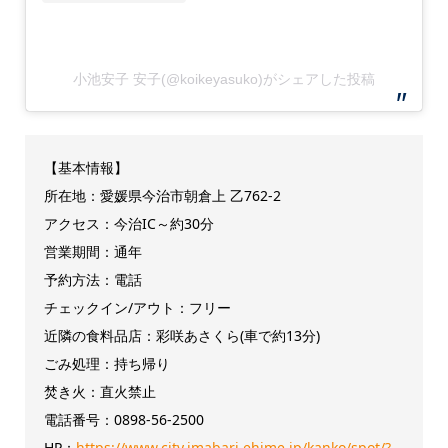
小池安子 安子(@koikeyasuko)がシェアした投稿
【基本情報】
所在地：愛媛県今治市朝倉上 乙762-2
アクセス：今治IC～約30分
営業期間：通年
予約方法：電話
チェックイン/アウト：フリー
近隣の食料品店：彩咲あさくら(車で約13分)
ごみ処理：持ち帰り
焚き火：直火禁止
電話番号：0898-56-2500
HP：
https://www.city.imabari.ehime.jp/kanko/spot/?