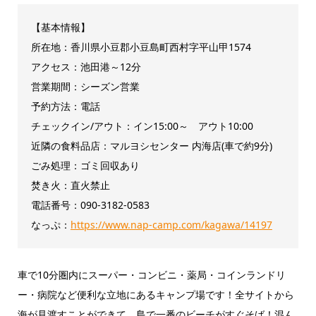
【基本情報】
所在地：香川県小豆郡小豆島町西村字平山甲1574
アクセス：池田港～12分
営業期間：シーズン営業
予約方法：電話
チェックイン/アウト：イン15:00～ アウト10:00
近隣の食料品店：マルヨシセンター 内海店(車で約9分)
ごみ処理：ゴミ回収あり
焚き火：直火禁止
電話番号：090-3182-0583
なっぷ：
https://www.nap-camp.com/kagawa/14197
車で10分圏内にスーパー・コンビニ・薬局・コインランドリ
ー・病院など便利な立地にあるキャンプ場です！全サイトから
海が見渡すことができて、島で一番のビーチがすぐそば！混ん