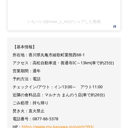
いちへい(@rotar_c_m)がシェアした投稿
【基本情報】
所在地：香川県丸亀市綾歌町栗熊西68-1
アクセス：高松自動車道・善通寺IC～13km(車で約25分)
営業期間：通年
予約方法：電話
チェックイン/アウト：イン13:00～ アウト11:00
近隣の食料品店：マルナカ まんのう店(車で約26分)
ごみ処理：持ち帰り
焚き火：直火禁止
電話番号：0877-86-5378
HP：
https://www.my-kagawa.jp/point/393/