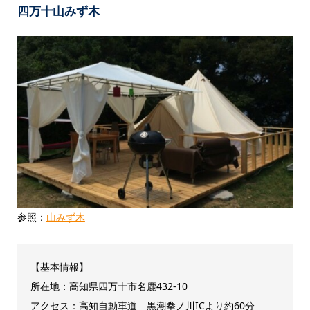
四万十山みず木
参照：
山みず木
【基本情報】
所在地：高知県四万十市名鹿432-10
アクセス：高知自動車道 黒潮拳ノ川ICより約60分