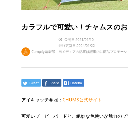
カラフルで可愛い！チャムスのおす
公開日:2021/06/10
最終更新日:2024/01/22
Campify編集部
当メディアの記事は記事内に商品プロモーシ
Tweet
Share
Hatena
アイキャッチ参照：
CHUMS公式サイト
可愛いブービーバードと、絶妙な色使いが魅力のブ