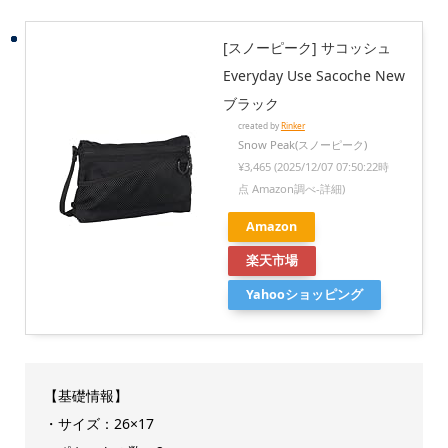
[スノーピーク] サコッシュ
Everyday Use Sacoche New
ブラック
created by
Rinker
Snow Peak(スノーピーク)
¥3,465
(2025/12/07 07:50:22時
点 Amazon調べ-
詳細)
Amazon
楽天市場
Yahooショッピング
【基礎情報】
・サイズ：26×17