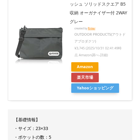
ッシュ ソリッドスクエア B5
収納 オーガナイザー付 2WAY
グレー
created by
Rinker
OUTDOOR PRODUCTS(アウトド
アプロダクツ)
¥3,745
(2025/10/31 02:41:49時
点 Amazon調べ-
詳細)
Amazon
楽天市場
Yahooショッピング
【基礎情報】
・サイズ：23×33
・ポケットの数：5