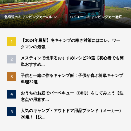
ンピングカーのレン...
ハイエースキャンピングカー徹底...
冬キャンプの
【2024年最新】冬キャンプの寒さ対策にはコレ。ワー
1
クマンの最強...
メスティンで出来るおすすめレシピ20選【初心者でも簡
2
単おすすめ...
子供と一緒に作るキャンプ飯！子供が喜ぶ簡単キャンプ
3
料理22選
おうちのお庭でバーベキュー（BBQ）をしてみよう【注
4
意点や用意す...
人気のキャンプ・アウトドア用品ブランド（メーカー）
5
20選！【決...