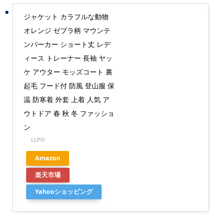
ジャケット カラフルな動物
オレンジ ゼブラ柄 マウンテ
ンパーカー ショート丈 レデ
ィース トレーナー 長袖 ヤッ
ケ アウター モッズコート 裏
起毛 フード付 防風 登山服 保
温 防寒着 外套 上着 人気 ア
ウトドア 春 秋 冬 ファッショ
ン
LLPO
Amazon
楽天市場
Yahooショッピング