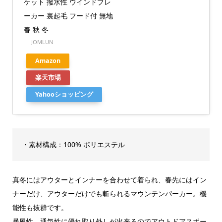
ケット 撥水性 ウインドブレ
ーカー 裏起毛 フード付 無地
春 秋 冬
JOMLUN
Amazon
楽天市場
Yahooショッピング
・素材構成：100% ポリエステル
真冬にはアウターとインナーを合わせて着られ、春先にはイン
ナーだけ、アウターだけでも斬られるマウンテンパーカー。機
能性も抜群です。
暴風性、通気性に優れ取り外しが出来るのでアウトドアスポー