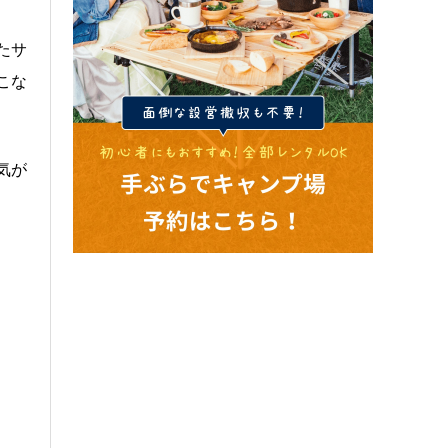
たサ
こな
気が