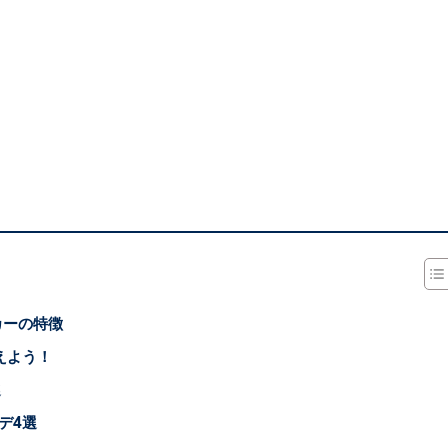
カーの特徴
えよう！
選
デ4選