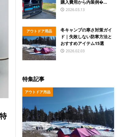
購入費用から内装例�...
2026.03.13
冬キャンプの寒さ対策ガイ
アウトドア用品
ド｜失敗しない防寒方法と
おすすめアイテム15選
2026.02.03
特集記事
アウトドア用品
特