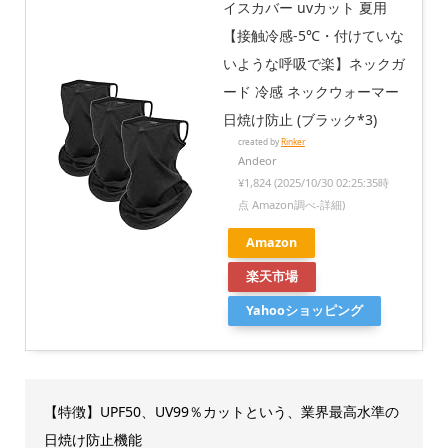
イスカバー uvカット 夏用
【接触冷感-5℃・付けていな
いような呼吸で楽】ネックガ
ード 冷感 ネックウォーマー
日焼け防止 (ブラック*3)
created by
Rinker
Andeor
¥1,824
(2025/10/30 02:25:35時
点 Amazon調べ-
詳細)
Amazon
楽天市場
Yahooショッピング
【特徴】UPF50、UV99％カットという、業界最高水準の
日焼け防止機能