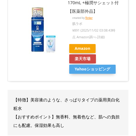
170mL +極潤サシェット付
【医薬部外品】
created by
Rinker
肌ラボ
¥891
(2025/11/02 03:08:43時
点 Amazon調べ-
詳細)
Amazon
楽天市場
Yahooショッピング
【特徴】美容液のような、さっぱりタイプの薬用美白化
粧水
【おすすめポイント】無香料、無着色など、肌への負担
にも配慮。保湿効果も高し