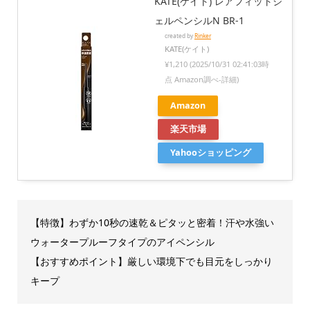
KATE(ケイト) レアフィットジ
ェルペンシルN BR-1
created by
Rinker
KATE(ケイト)
¥1,210
(2025/10/31 02:41:03時
点 Amazon調べ-
詳細)
Amazon
楽天市場
Yahooショッピング
【特徴】わずか10秒の速乾＆ピタッと密着！汗や水強い
ウォータープルーフタイプのアイペンシル
【おすすめポイント】厳しい環境下でも目元をしっかり
キープ