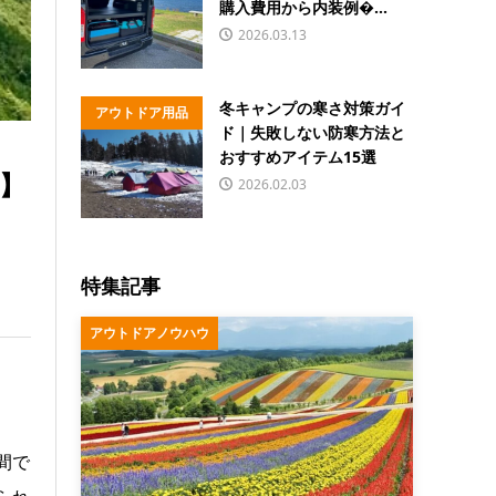
購入費用から内装例�...
2026.03.13
冬キャンプの寒さ対策ガイ
アウトドア用品
ド｜失敗しない防寒方法と
おすすめアイテム15選
】
2026.02.03
特集記事
アウトドアノウハウ
間で