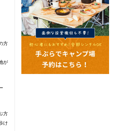
の方
地が
ー
ぶ方
歩け