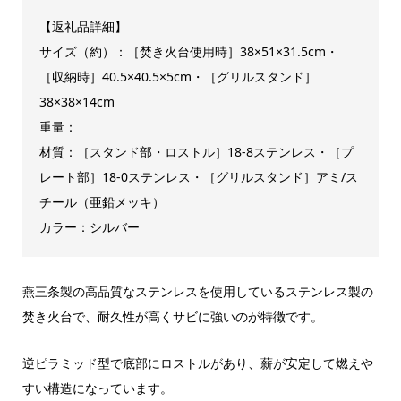
【返礼品詳細】
サイズ（約）：［焚き火台使用時］38×51×31.5cm・
［収納時］40.5×40.5×5cm・［グリルスタンド］
38×38×14cm
重量：
材質：［スタンド部・ロストル］18-8ステンレス・［プ
レート部］18-0ステンレス・［グリルスタンド］アミ/ス
チール（亜鉛メッキ）
カラー：シルバー
燕三条製の高品質なステンレスを使用しているステンレス製の
焚き火台で、耐久性が高くサビに強いのが特徴です。
逆ピラミッド型で底部にロストルがあり、薪が安定して燃えや
すい構造になっています。