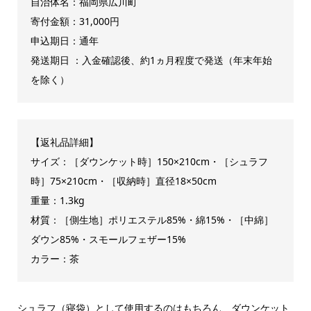
自治体名：福岡県広川町
寄付金額：31,000円
申込期日：通年
発送期日 ：入金確認後、約1ヵ月程度で発送（年末年始
を除く）
【返礼品詳細】
サイズ：［ダウンケット時］150×210cm・［シュラフ
時］75×210cm・［収納時］直径18×50cm
重量：1.3kg
材質：［側生地］ポリエステル85%・綿15%・［中綿］
ダウン85%・スモールフェザー15%
カラー：茶
シュラフ（寝袋）として使用するのはもちろん、ダウンケット