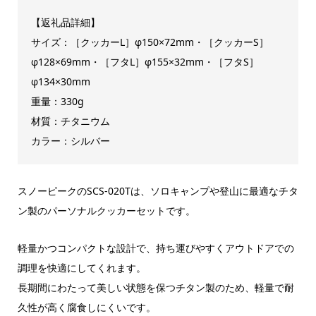
【返礼品詳細】
サイズ：［クッカーL］φ150×72mm・［クッカーS］
φ128×69mm・［フタL］φ155×32mm・［フタS］
φ134×30mm
重量：330g
材質：チタニウム
カラー：シルバー
スノーピークのSCS-020Tは、ソロキャンプや登山に最適なチタ
ン製のパーソナルクッカーセットです。
軽量かつコンパクトな設計で、持ち運びやすくアウトドアでの
調理を快適にしてくれます。
長期間にわたって美しい状態を保つチタン製のため、軽量で耐
久性が高く腐食しにくいです。