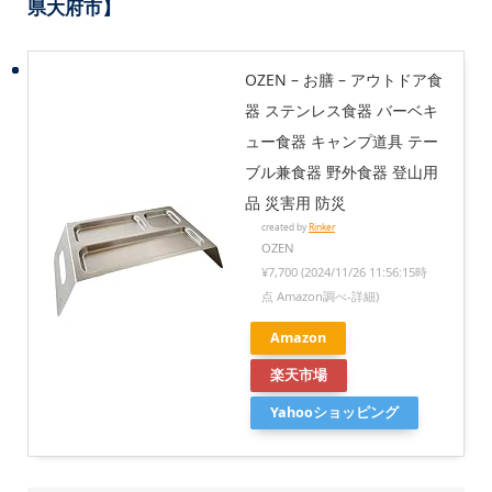
県大府市】
OZEN – お膳 – アウトドア食
器 ステンレス食器 バーベキ
ュー食器 キャンプ道具 テー
ブル兼食器 野外食器 登山用
品 災害用 防災
created by
Rinker
OZEN
¥7,700
(2024/11/26 11:56:15時
点 Amazon調べ-
詳細)
Amazon
楽天市場
Yahooショッピング