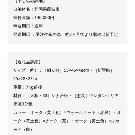
【申し込み詳細】
自治体名：静岡県藤枝市
寄付金額：140,000円
申込期日：通年
発送期日 ：受注生産の為、約2ヶ月後より順次出荷予定
【返礼品詳細】
サイズ（約）：［組立時］55×45×48cm・［折畳時］
55×28×27cm
重量：7Kg前後
材質：［天板・脚］シナ合板・［塗装］ウレタンクリア
塗装3分艶
カラー：オーク（黄土色）×ウォールナット（赤黒）・オ
ーク（黄土色）×チーク（茶）・オーク（黄土色）×シカ
モア（白）