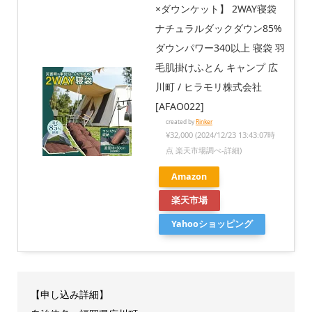
×ダウンケット】 2WAY寝袋
ナチュラルダックダウン85%
ダウンパワー340以上 寝袋 羽
毛肌掛けふとん キャンプ 広
川町 / ヒラモリ株式会社
[AFAO022]
created by
Rinker
¥32,000
(2024/12/23 13:43:07時
点 楽天市場調べ-
詳細)
Amazon
楽天市場
Yahooショッピング
【申し込み詳細】