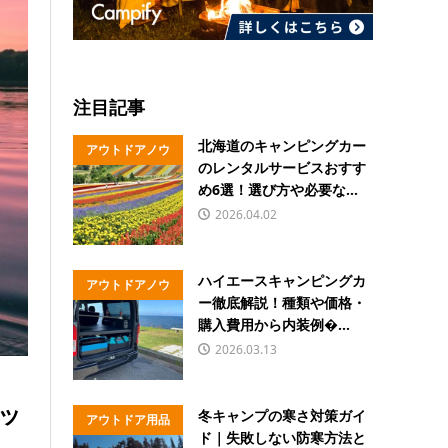
注目記事
北海道のキャンピングカー
アウトドアノウ
のレンタルサービスおすす
ハウ
め6選！選び方や必要な...
2026.04.02
ハイエースキャンピングカ
アウトドアノウ
ー徹底解説！種類や価格・
ハウ
購入費用から内装例�...
2026.03.13
ッ
冬キャンプの寒さ対策ガイ
アウトドア用品
ド｜失敗しない防寒方法と