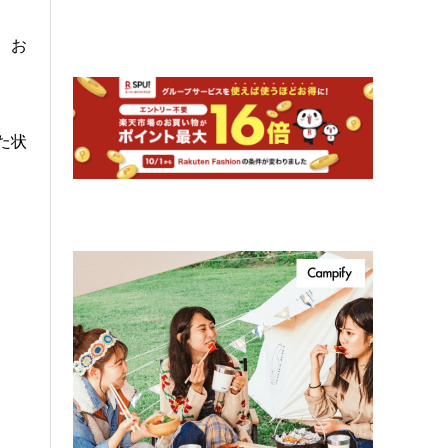
、お
た状