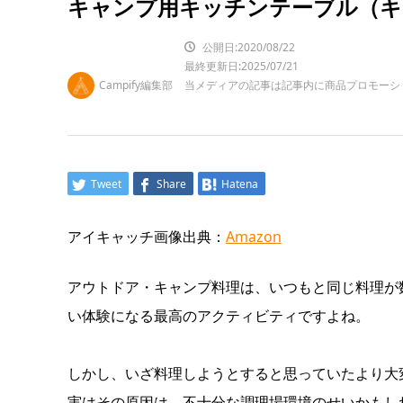
キャンプ用キッチンテーブル（キ
公開日:2020/08/22
最終更新日:2025/07/21
Campify編集部
当メディアの記事は記事内に商品プロモーシ
Tweet
Share
Hatena
アイキャッチ画像出典：
Amazon
アウトドア・キャンプ料理は、いつもと同じ料理が
い体験になる最高のアクティビティですよね。
しかし、
いざ料理しようとすると思っていたより大
実はその原因は、不十分な調理場環境のせいかもし