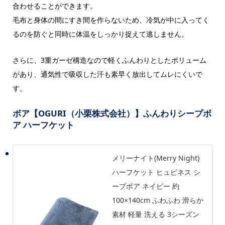
合わせることができます。
毛布と身体の間にすき間を作らないため、冷気が中に入ってく
るのを防ぐと同時に体温をしっかり捉えて逃しません。
さらに、3重ガーゼ構造なので軽くふんわりとしたボリューム
があり、通気性で吸収した汗も素早く放出してムレにくいで
す。
ボア【OGURI（小栗株式会社）】ふんわりシープボ
ア ハーフケット
メリーナイト(Merry Night)
ハーフケット ヒュピネス シ
ープボア ネイビー 約
100×140cm ふわふわ 滑らか
素材 軽量 洗える 3シーズン