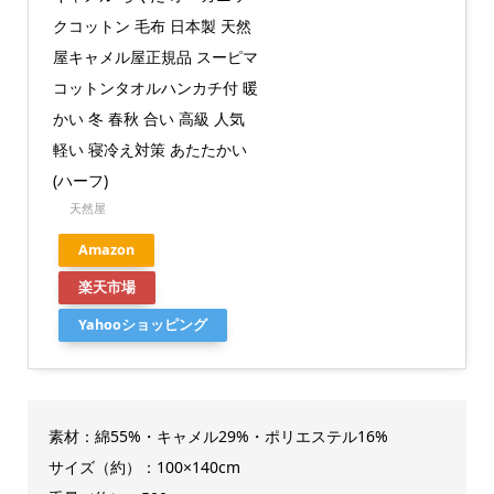
クコットン 毛布 日本製 天然
屋キャメル屋正規品 スーピマ
コットンタオルハンカチ付 暖
かい 冬 春秋 合い 高級 人気
軽い 寝冷え対策 あたたかい
(ハーフ)
天然屋
Amazon
楽天市場
Yahooショッピング
素材：綿55%・キャメル29%・ポリエステル16%
サイズ（約）：100×140cm