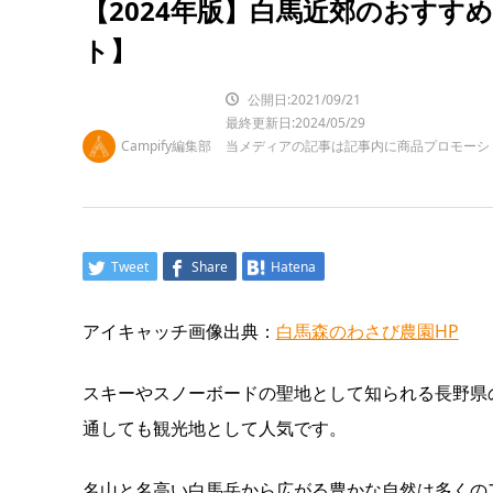
【2024年版】白馬近郊のおすす
ト】
公開日:2021/09/21
最終更新日:2024/05/29
Campify編集部
当メディアの記事は記事内に商品プロモーシ
Tweet
Share
Hatena
アイキャッチ画像出典：
白馬森のわさび農園HP
スキーやスノーボードの聖地として知られる長野県
通しても観光地として人気です。
名山と名高い白馬岳から広がる豊かな自然は多くの