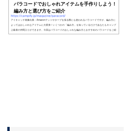
パラコードでおしゃれアイテムを手作りしよう！
編み方と選び方をご紹介
https://campify.jp/magazine/paracord/
アイキャッチ画像出典：Amazonテントやタープを張る際にも使われるパラコードですが、編み方に
よってはおしゃれなアイテムに大変身！いくつかの「編み方」を知っているだけであなたもキャンプ
上級者の仲間入りができます。今回はパラコードのおしゃれな編み方とおすすめのパラコードをご紹
介いたします。そもそもパラコードとは出典：Amazonみなさんはこのようなカラフルな紐をアウト
ドアショップで見かけたことはありますか？これが一体何なのか、詳しく知っている人は少ないので
はないでしょうか。こちらの紐はパラシュートコードを...