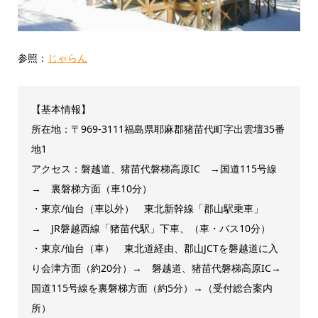
参照：
じゃらん
【基本情報】
所在地：〒969-3111福島県耶麻郡猪苗代町字出雲壇35番
地1
アクセス：磐越道、猪苗代磐梯高原IC →国道115号線
→ 裏磐梯方面（車10分）
・東京/仙台（車以外） 東北新幹線「郡山駅乗車」
→ JR磐越西線「猪苗代駅」下車、（車・バス10分）
・東京/仙台（車） 東北道経由、郡山JCTを磐越道に入
り会津方面（約20分）→ 磐越道、猪苗代磐梯高原IC→
国道115号線を裏磐梯方面（約5分）→（受付総合案内
所）