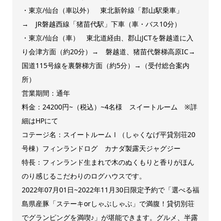
・東京/仙台（車以外） 東北新幹線「郡山駅乗車」
→ JR磐越西線「猪苗代駅」下車（車・バス10分）
・東京/仙台（車） 東北道経由、郡山JCTを磐越道に入
り会津方面（約20分）→ 磐越道、猪苗代磐梯高原IC→
国道115号線を裏磐梯方面（約5分）→（受付総合案内
所）
営業期間：通年
料金：24200円~（税込）~4名様 スイートルーム ※詳
細はHPにて
コテージ名：スイートルームⅠ（しゃくなげ平貸別荘20
号棟）フィンランドログ カナダ製露天ジャグジー
特長：フィンランド生まれで木のぬくもりと香りがほん
のり感じるこだわりのログハウスです。
2022年07月01日~2022年11月30日限定予約で「選べる福
島県産豚「ステーキorしゃぶしゃぶ」で満腹！貸切別荘
でグランピングを満喫♪」が堪能できます。グルメ、半露