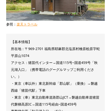
参照：
楽天トラベル
【基本情報】
所在地：〒969-2701 福島県耶麻郡北塩原村檜原桧原字蛇
平原山1074
アクセス：猪苗代インター→国道115号~国道459号「秋
元湖入口」（携帯電話のグーグルマップご利用くださ
い。）
・東京（車以外）東北新幹線「郡山駅」（乗換）→磐越
西線「猪苗代駅」下車
・東京（車）東北自動車道路郡山JCT→磐越自動車道猪苗
代磐梯高原IC→国道115号経由~国道459号