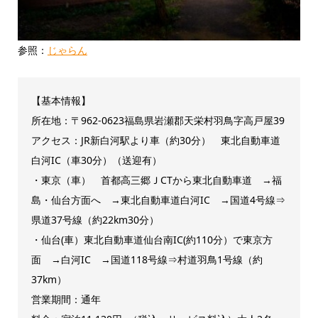
参照：
じゃらん
【基本情報】
所在地：〒962-0623福島県岩瀬郡天栄村羽鳥字高戸屋39
アクセス：JR新白河駅より車（約30分） 東北自動車道
白河IC（車30分）（送迎有）
・東京（車） 首都高三郷ＪCTから東北自動車道 →福
島・仙台方面へ →東北自動車道白河IC →国道4号線⇒
県道37号線（約22km30分）
・仙台(車）東北自動車道仙台南IC(約110分）で東京方
面 →白河IC →国道118号線⇒村道羽鳥1号線（約
37km）
営業期間：通年