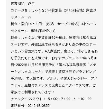
営業期間：通年
コテージ名：しゃくなげ平貸別荘（第16別荘地）家族ジ
ャストルーム
料金：宿泊16,500円~（税込・サービス料込）4名ベーシ
ックルーム ※詳細はHPにて
特長：しゃくなげ平貸別荘16号棟は、家族向け駅舎風コ
テージです。外観は緑で落ち着きがあり森の中のコテー
ジという雰囲気です。4人家族に丁度よく、懐かしさもあ
り子供たちにも人気です。おすすめプラン2022年07月01
日~2022年11月30日限定予約「選べる福島県産豚「ステ
ーキorしゃぶしゃぶ」で満腹！貸切別荘でグランピング
を満喫♪」で人気です。グルメ、半露天ジャグジー、アメ
ニティ、屋根付きテラスと充実したログハウスです。ご
家族でご利用されています！
チェックイン/アウト：15：00~17：00 / ~10：00
電話番号：0242-63-0355