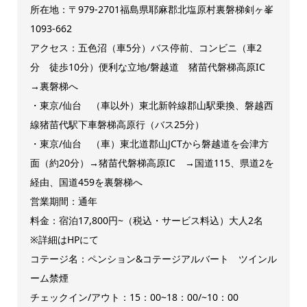
所在地：〒979-2701福島県耶麻郡北塩原村裏磐梯剣ヶ峯
1093-662
アクセス：五色沼（車5分）バス停前、コンビニ（車2
分 徒歩10分）便利な立地/磐越道 猪苗代磐梯高原IC
→裏磐梯へ
・東京/仙台 （車以外）東北新幹線郡山駅乗換、磐越西
線猪苗代駅下車磐梯高原行（バス25分）
・東京/仙台 （車）東北道郡山JCTから磐越道を会津方
面（約20分）→猪苗代磐梯高原IC →国道115、県道2を
経由、国道459を裏磐梯へ
営業期間：通年
料金：宿泊17,800円~（税込・サービス料込）大人2名
※詳細はHPにて
コテージ名：ペンション&コテージアルバート ツインル
ーム禁煙
チェックイン/アウト：15：00~18：00/~10：00