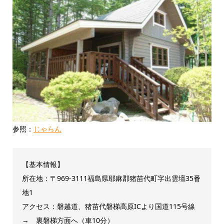
参照：
じゃらん
【基本情報】
所在地：〒969-3111福島県耶麻郡猪苗代町字出雲壇35番
地1
アクセス：磐越道、猪苗代磐梯高原ICより国道115号線
→ 裏磐梯方面へ（車10分）