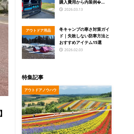
購入費用から内装例�...
2026.03.13
冬キャンプの寒さ対策ガイ
アウトドア用品
ド｜失敗しない防寒方法と
おすすめアイテム15選
2026.02.03
特集記事
アウトドアノウハウ
】