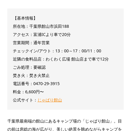
【基本情報】
所在地：千葉県館山市浜田188
アクセス：富浦ICより車で20分
営業期間：通年営業
チェックイン/アウト：13：00～17：00/11：00
近隣の食料品店：わくわく広場 館山店まで車で12分
ごみ処理：要確認
焚き火：焚き火禁止
電話番号：0470-29-3915
料金：6,600円〜
公式サイト：
じゃぱり館山
千葉県最南端の館山にあるキャンプ場の「じゃぱり館山」。目
の前は房総の海が広がり、美しい絶景を眺めながらキャンプを