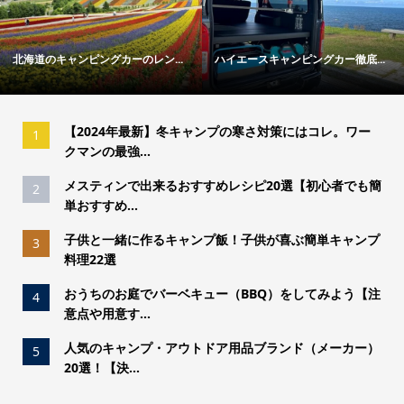
ースキャンピングカー徹底...
冬キャンプの寒さ対策ガイド｜失...
「トウ
【2024年最新】冬キャンプの寒さ対策にはコレ。ワー
1
クマンの最強...
メスティンで出来るおすすめレシピ20選【初心者でも簡
2
単おすすめ...
子供と一緒に作るキャンプ飯！子供が喜ぶ簡単キャンプ
3
料理22選
おうちのお庭でバーベキュー（BBQ）をしてみよう【注
4
意点や用意す...
人気のキャンプ・アウトドア用品ブランド（メーカー）
5
20選！【決...