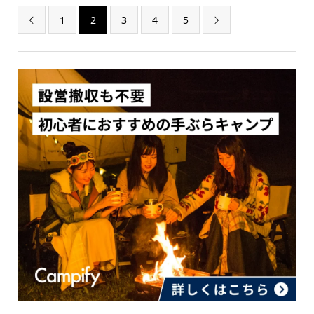
1
2
3
4
5

