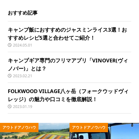
おすすめ記事
キャンプ飯におすすめのジャスミンライス3選！お
すすめレシピ5選と合わせてご紹介！
2024.05.01
キャンプギア専門のフリマアプリ「VINOVER(ヴィ
ノバー)」とは？
2023.02.21
FOLKWOOD VILLAGE八ヶ岳（フォークウッドヴィ
レッジ）の魅力や口コミを徹底解説！
2023.01.19
ドアノウハウ
アウトドア用品
キャ