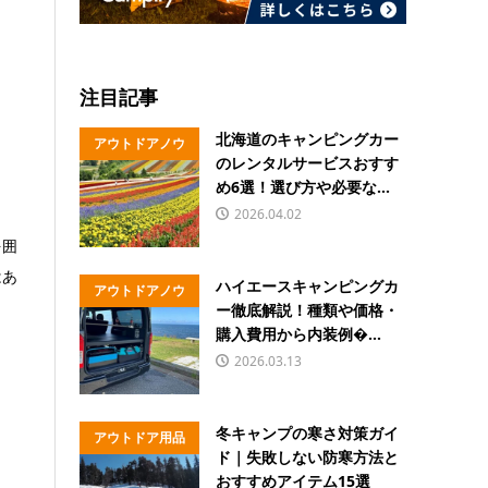
注目記事
北海道のキャンピングカー
アウトドアノウ
のレンタルサービスおすす
ハウ
め6選！選び方や必要な...
2026.04.02
を囲
はあ
ハイエースキャンピングカ
アウトドアノウ
ー徹底解説！種類や価格・
ハウ
購入費用から内装例�...
2026.03.13
冬キャンプの寒さ対策ガイ
アウトドア用品
ド｜失敗しない防寒方法と
おすすめアイテム15選