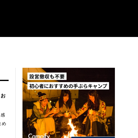
＆お
と感
まめ