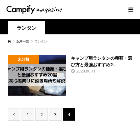
ランタン
記事一覧
ランタン
キャンプ用ランタンの種類・選
未分類
び方と最強おすすめ2...
2020.06.11
1
2
3
4
