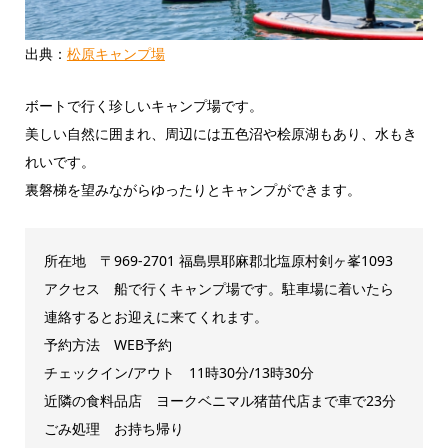
出典：
松原キャンプ場
ボートで行く珍しいキャンプ場です。
美しい自然に囲まれ、周辺には五色沼や桧原湖もあり、水もき
れいです。
裏磐梯を望みながらゆったりとキャンプができます。
所在地 〒969-2701 福島県耶麻郡北塩原村剣ヶ峯1093
アクセス 船で行くキャンプ場です。駐車場に着いたら
連絡するとお迎えに来てくれます。
予約方法 WEB予約
チェックイン/アウト 11時30分/13時30分
近隣の食料品店
ヨークベニマル猪苗代店まで車で23分
ごみ処理 お持ち帰り