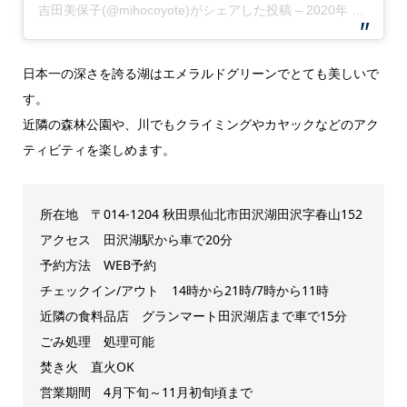
吉田美保子(@mihocoyote)がシェアした投稿
–
2020年 6月月21日午前4時12分PDT
日本一の深さを誇る湖はエメラルドグリーンでとても美しいで
す。
近隣の森林公園や、川でもクライミングやカヤックなどのアク
ティビティを楽しめます。
所在地
〒014-1204 秋田県仙北市田沢湖田沢字春山152
アクセス 田沢湖駅から車で20分
予約方法 WEB予約
チェックイン/アウト 14時から21時/7時から11時
近隣の食料品店 グランマート田沢湖店まで車で15分
ごみ処理 処理可能
焚き火 直火OK
営業期間 4月下旬～11月初旬頃まで