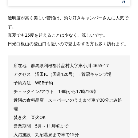
透明度が高く美しい菅沼は、釣り好きキャンパーさんに人気で
す。
真夏でも25度を超えることは少なく、涼しいです。
日光白根山の登山口も近いので登山をする方も多く訪れます。
所在地 群馬県利根郡片品村大字東小川 4655-17
アクセス
沼田IC（国道120号）→菅沼キャンプ場
予約方法 WEB予約
チェックイン/アウト 14時から17時/10時
近隣の食料品店 スーパーいのうえまで車で30分ごみ処
理
焚き火 直火OK
営業期間 5月～11月頃まで
入浴施設 丸沼温泉まで車で15分