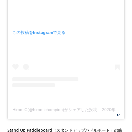
この投稿をInstagramで見る
HiromiC(@hiromichampion)がシェアした投稿
–
2020年 9月月9日午後10時39分PDT
Stand Up Paddleboard（スタンドアップパドルボード）の略