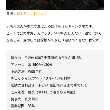
参照：
館山サザンビレッジ
子供と大人が本気で遊ぶために作られたキャンプ場です。
ビーチでは海水浴、カヤック、SUPを楽しんだり、磯では釣り
を楽しみ、森や山では探検ができたり遊びつくせない程です。
所在地 〒294-0307 千葉県館山市波左間153
アクセス 富浦ICから30分
予約方法 WEB予約
チェックイン/アウト 13時～17時/11時
近隣の食料品店 おどや 館山海岸店まで車で15分
ごみ処理 優良（1000円で引き取り可能）
焚き火 直火禁止
営業期間 通年