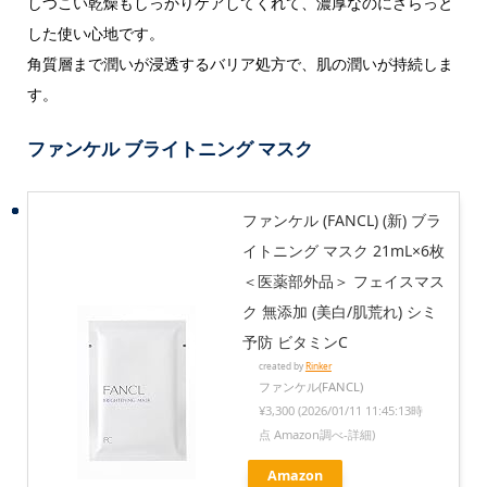
しつこい乾燥もしっかりケアしてくれて、濃厚なのにさらっと
した使い心地です。
角質層まで潤いが浸透するバリア処方で、肌の潤いが持続しま
す。
ファンケル ブライトニング マスク
ファンケル (FANCL) (新) ブラ
イトニング マスク 21mL×6枚
＜医薬部外品＞ フェイスマス
ク 無添加 (美白/肌荒れ) シミ
予防 ビタミンC
created by
Rinker
ファンケル(FANCL)
¥3,300
(2026/01/11 11:45:13時
点 Amazon調べ-
詳細)
Amazon