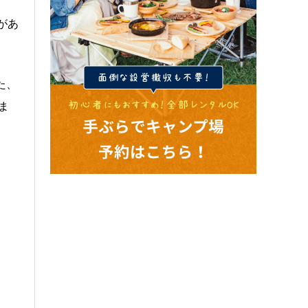
があ
た、
ま