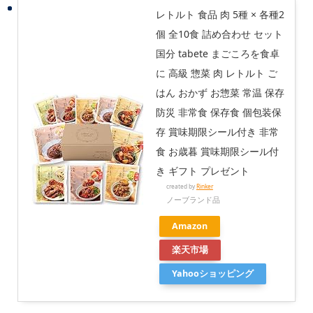
レトルト 食品 肉 5種 × 各種2
個 全10食 詰め合わせ セット
国分 tabete まごころを食卓
に 高級 惣菜 肉 レトルト ご
はん おかず お惣菜 常温 保存
防災 非常食 保存食 個包装保
存 賞味期限シール付き 非常
食 お歳暮 賞味期限シール付
き ギフト プレゼント
created by
Rinker
ノーブランド品
Amazon
楽天市場
Yahooショッピング