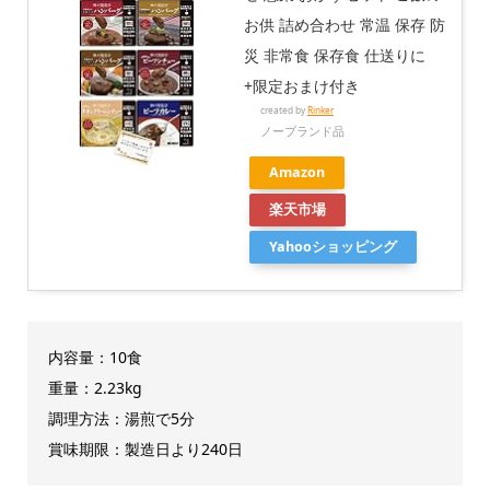
お供 詰め合わせ 常温 保存 防
災 非常食 保存食 仕送りに
+限定おまけ付き
created by
Rinker
ノーブランド品
Amazon
楽天市場
Yahooショッピング
内容量：10食
重量：2.23kg
調理方法：湯煎で5分
賞味期限：製造日より240日