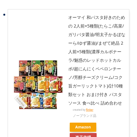
オーマイ 和パスタ好きのため
の 2人前×5種類(たらこ/高菜/
ガリバタ醤油/明太子かるぼな
ーら/ゆず醤油)/まぜて絶品 2
人前×5種類(濃厚カルボナー
ラ/魅惑のレッドホットカル
ボ/超にんにくペペロンチー
ノ/芳醇チーズクリーム/コク
旨ガーリックトマト)/計10種
類セット おまけ付き パスタ
ソース 食べ比べ 詰め合わせ
created by
Rinker
ノーブランド品
Amazon