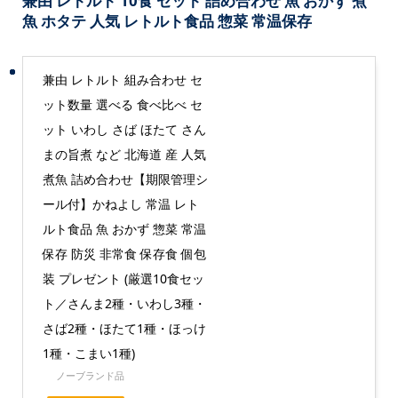
兼由 レトルト 10食 セット 詰め合わせ 魚 おかず 煮
魚 ホタテ 人気 レトルト食品 惣菜 常温保存
兼由 レトルト 組み合わせ セ
ット数量 選べる 食べ比べ セ
ット いわし さば ほたて さん
まの旨煮 など 北海道 産 人気
煮魚 詰め合わせ【期限管理シ
ール付】かねよし 常温 レト
ルト食品 魚 おかず 惣菜 常温
保存 防災 非常食 保存食 個包
装 プレゼント (厳選10食セッ
ト／さんま2種・いわし3種・
さば2種・ほたて1種・ほっけ
1種・こまい1種)
ノーブランド品