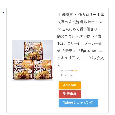
【 低糖質 ・ 低カロリー 】富
良野市場 北海道 味噌ラーメ
ン こんにゃく麺 3個セット
袋のままレンジ90秒 （ 1食
162カロリー) メーカー正
規品 販売元 「Épicurien エ
ピキュリアン」ロゴパック入
り
created by
Rinker
Épicurien
Amazon
楽天市場
Yahooショッピング