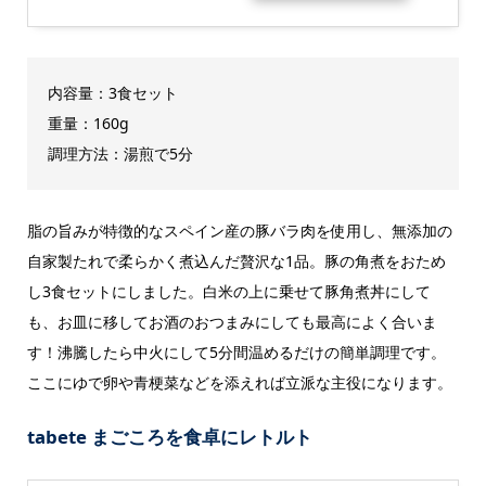
内容量：3食セット
重量：‎160g
調理方法：湯煎で5分
脂の旨みが特徴的なスペイン産の豚バラ肉を使用し、無添加の
自家製たれで柔らかく煮込んだ贅沢な1品。
豚の角煮をおため
し3食セットにしました。
白米の上に乗せて豚角煮丼にして
も、お皿に移してお酒のおつまみにしても最高によく合いま
す！沸騰したら中火にして5分間温めるだけの簡単調理です。
ここにゆで卵や青梗菜などを添えれば立派な主役になります。
tabete まごころを食卓に
レトルト