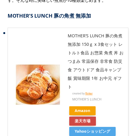
す。そんな時に美味しい煮魚が10種類楽しめます。
MOTHER’S LUNCH 豚の角煮 無添加
MOTHER’S LUNCH 豚の角煮
無添加 150ｇ x 3食セット レ
トルト食品 お惣菜 角煮 丼 お
つまみ 常温保存 非常食 防災
食 アウトドア 食品キャンプ
飯 賞味期限 1年 お中元 ギフ
ト
created by
Rinker
MOTHER'S LUNCH
Amazon
楽天市場
Yahooショッピング