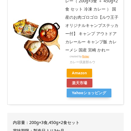
レー（ 200g×3食 ＋ 450g×2
食 セット 冷凍 カレー ） 国
産のお肉ゴロゴロ【ルウ王子
オリジナルキャンプステッカ
ー付】 キャンプ アウトドア
カレールー キャンプ飯 カレ
ーメシ 国産 宮崎 かれー
created by
Rinker
カレー倶楽部ルウ
Amazon
楽天市場
Yahooショッピング
内容量：200g×3食,450g×2食セット
賞味期限：製造日より3か月