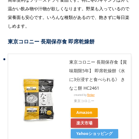
温かい飲み物や汁物が欲しくなります。野菜も入っているので
栄養面も安心です。いろんな種類があるので、飽きずに毎日楽
しめます。
東京コロニー
長期保存食 即席乾燥餅
東京コロニー 長期保存食【賞
味期限5年】 即席乾燥餅《水
に3分浸すと食べられる》 き
なこ餅 HC2461
created by
Rinker
東京コロニー
Amazon
楽天市場
Yahooショッピング