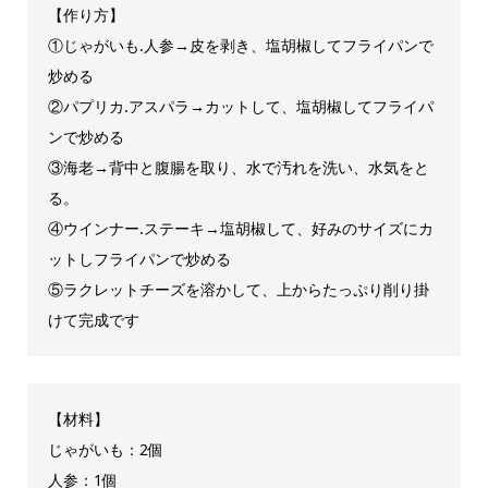
【作り方】
①じゃがいも.人参→皮を剥き、塩胡椒してフライパンで
炒める
②パプリカ.アスパラ→カットして、塩胡椒してフライパ
ンで炒める
③海老→背中と腹腸を取り、水で汚れを洗い、水気をと
る。
④ウインナー.ステーキ→塩胡椒して、好みのサイズにカ
ットしフライパンで炒める
⑤ラクレットチーズを溶かして、上からたっぷり削り掛
けて完成です
【材料】
じゃがいも：2個
人参：1個