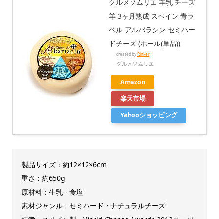
グルメソムリエ 羊乳 チーズ
羊 3ヶ月熟成 スペイン 青ラ
ベル アルバラシン セミハー
ドチーズ (ホール(単品))
created by
Rinker
グルメソムリエ
Amazon
楽天市場
Yahooショッピング
製品サイズ：約12×12×6cm
重さ：約650g
原材料：生乳・食塩
素材ジャンル：セミハード・ナチュラルチーズ