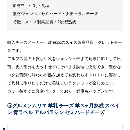
原材料：生乳・食塩
素材ジャンル：セミハード・ナチュラルチーズ
特徴：スイス製高品質・2段階熟成
輸入チーズメーカー、chescoのスイス製高品質ラクレットチー
ズです。
アルプス産の上質な生乳をウォッシュ部まで耐寧に加工して出
荷、皮の部分をカットせずにそのまま調理に使用でき、豊かな
コクと芳醇な味わいが熱を加えても変わらずトロトロに溶かし
て具材に削りだすだけで美味しいラクレットが楽しめます。
カット後すぐに真空パックしており、鮮度もバツグンです。
⑤
グルメソムリエ 羊乳 チーズ 羊 3ヶ月熟成 スペイ
ン 青ラベル アルバラシン セミハードチーズ