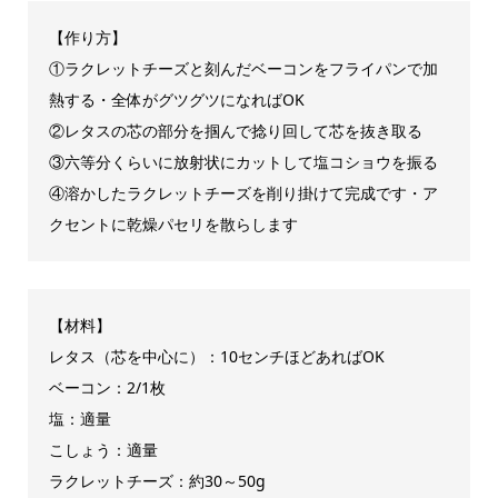
【作り方】
①ラクレットチーズと刻んだベーコンをフライパンで加
熱する・全体がグツグツになればOK
②レタスの芯の部分を掴んで捻り回して芯を抜き取る
③六等分くらいに放射状にカットして塩コショウを振る
④溶かしたラクレットチーズを削り掛けて完成です・ア
クセントに乾燥パセリを散らします
【材料】
レタス（芯を中心に）：10センチほどあればOK
ベーコン：2/1枚
塩：適量
こしょう：適量
ラクレットチーズ：約30～50g