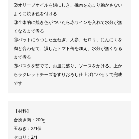
②オリーブオイルを鍋にしき、挽肉をあまり動かさない
ように焼き色を付ける
③全体的に焼き色がついたら赤ワインを入れて水分が無
くなるまで煮る
④バットにうつした玉ねぎ、人参、セロリ、にんにくを
肉と合わせて、潰したトマト缶を加え、水分が無くなる
まで煮る
⑤パスタを茹でて、お皿に盛り、ソースをかける。上か
らラクレットチーズをすりおろし仕上げにパセリで完成
です
【材料】
合挽き肉：200g
玉ねぎ：2/1個
セロリ：2/1