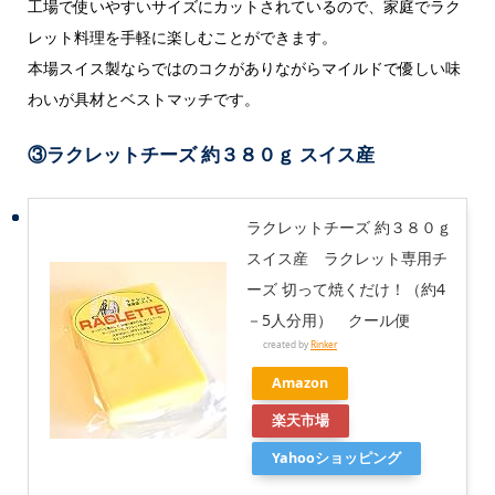
工場で使いやすいサイズにカットされているので、家庭でラク
レット料理を手軽に楽しむことができます。
本場スイス製ならではのコクがありながらマイルドで優しい味
わいが具材とベストマッチです。
③
ラクレットチーズ 約３８０ｇ スイス産
ラクレットチーズ 約３８０ｇ
スイス産 ラクレット専用チ
ーズ 切って焼くだけ！（約4
－5人分用） クール便
created by
Rinker
Amazon
楽天市場
Yahooショッピング