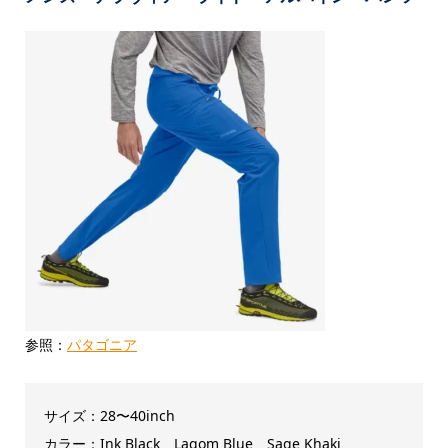
参照：
パタゴニア
サイズ：28〜40inch
カラー：Ink Black、Lagom Blue、Sage Khaki、