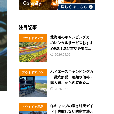
注目記事
北海道のキャンピングカー
アウトドアノウ
のレンタルサービスおすす
ハウ
め6選！選び方や必要な...
2026.04.02
ハイエースキャンピングカ
アウトドアノウ
ー徹底解説！種類や価格・
ハウ
購入費用から内装例�...
2026.03.13
冬キャンプの寒さ対策ガイ
アウトドア用品
ド｜失敗しない防寒方法と