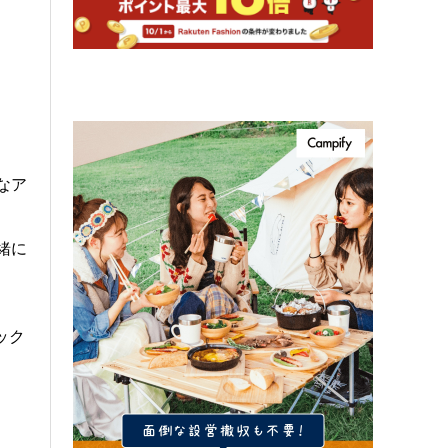
なア
緒に
ック