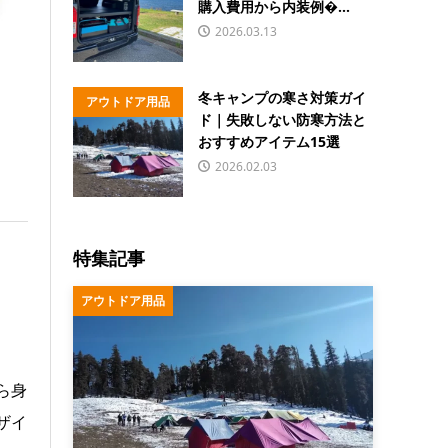
購入費用から内装例�...
2026.03.13
冬キャンプの寒さ対策ガイ
アウトドア用品
ド｜失敗しない防寒方法と
おすすめアイテム15選
2026.02.03
特集記事
アウトドア用品
ら身
ザイ