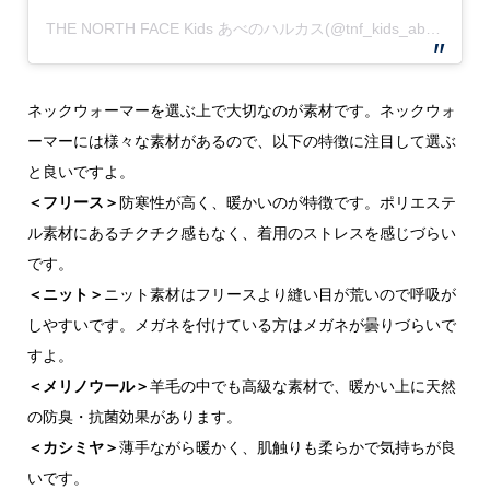
THE NORTH FACE Kids あべのハルカス(@tnf_kids_abenoharukas)がシェアした投稿
ネックウォーマーを選ぶ上で大切なのが素材です。ネックウォ
ーマーには様々な素材があるので、以下の特徴に注目して選ぶ
と良いですよ。
＜フリース＞
防寒性が高く、暖かいのが特徴です。ポリエステ
ル素材にあるチクチク感もなく、着用のストレスを感じづらい
です。
＜ニット＞
ニット素材はフリースより縫い目が荒いので呼吸が
しやすいです。メガネを付けている方はメガネが曇りづらいで
すよ。
＜メリノウール＞
羊毛の中でも高級な素材で、暖かい上に天然
の防臭・抗菌効果があります。
＜カシミヤ＞
薄手ながら暖かく、肌触りも柔らかで気持ちが良
いです。