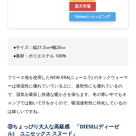
楽天市場
Yahooショッピング
●サイズ：縦21.5㎝×幅26㎝
●素材：ポリエステル 100%
フリース地を使用したNEW ERA(ニューエラ) のネックウォーマ
ーは保温性に優れていている上に、速乾性にも優れているの
で、湿気を吸収し快適な暖かさを保ちます。冬の寒い中でもキ
ャンプでは動いて汗をかくので、吸湿速乾性に特化しているの
は嬉しいですね。
⑨ちょっぴり大人な高級感 「DIESEL(ディーゼ
ル) ユニセックス スヌード」