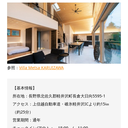
参照：
Villa Metsa KARUIZAWA
【基本情報】
所在地：長野県北佐久郡軽井沢町長倉大日向5595-1
アクセス：上信越自動車道・碓氷軽井沢ICより約15㎞
（約25分）
営業期間：通年
チェックイン/アウト： 15:00 / 11:00