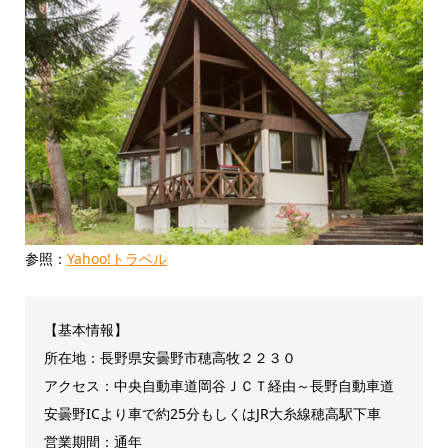
参照：
Yahoo!トラベル
【基本情報】
所在地：長野県安曇野市穂高牧２２３０
アクセス：中央自動車道岡谷ＪＣＴ経由～長野自動車道
安曇野ICより車で約25分もしくはJR大糸線穂高駅下車
営業期間：通年