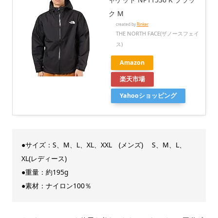
ク M
created by
Rinker
THE NORTH FACE(ザノースフェイ
ス)
Amazon
楽天市場
Yahooショッピング
●サイズ：S、M、L、XL、XXL (メンズ) S、M、L、
XL(レディース)
●重量：約195g
●素材：ナイロン100％