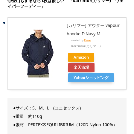
④登山もするなら1枚は欲しい 「karrimor(カリマー) ヴェ
イパーフーディー」
[カリマー] アウター vapour
hoodie D.Navy M
created by
Rinker
Karrimor(カリマー)
Amazon
楽天市場
Yahooショッピング
●サイズ：S、M、L (ユニセックス)
●重量：約110g
●素材：PERTEX®EQUILIBRIUM（120D Nylon 100%）