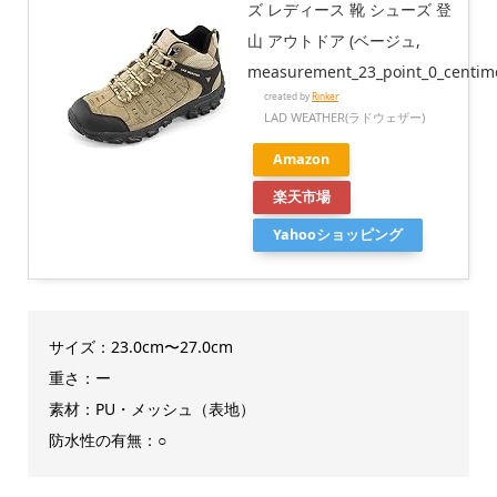
ズ レディース 靴 シューズ 登
山 アウトドア (ベージュ,
measurement_23_point_0_centime
created by
Rinker
LAD WEATHER(ラドウェザー)
Amazon
楽天市場
Yahooショッピング
サイズ：23.0cm〜27.0cm
重さ：ー
素材：PU・メッシュ（表地）
防水性の有無：○