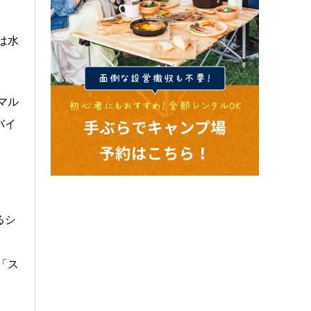
は水
マル
バイ
るシ
「ス