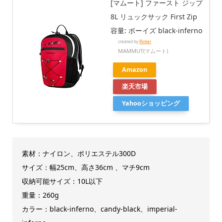
[マムート] ファースト ジップ
8L リュックサック First Zip
容量: ボーイズ black-inferno
created by
Rinker
MAMMUT(マムート)
Amazon
楽天市場
Yahooショッピング
素材：
ナイロン、ポリエステル300D
サイズ：幅25
cm、高さ36cm 、マチ9cm
収納可能サイズ：10L以下
重量：260g
カラー：black-inferno、candy-black、imperial-