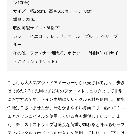
ン100%)
サイズ：幅25
cm、高さ30cm 、マチ10cm
重量：230g
収納可能サイズ：8L以下
カラー：イエロー、レッド、オールドブルー、ヘリーブ
ルー
その他：ファスナー開閉式、ポケット 外側×3（両サイ
ドにメッシュポケット）
こちらも大人気アウトドアメーカーから販売されており、歩き
はじめた2-3才児用の子どものファーストリュックとして非常
におすすめです。メイン生地にリサイクル素材を使用し、耐水
性能はございませんが、汗をかきやすい背面には、蒸れにくい
エアメッシュパネルを使用している点も類似しています。ま
た、チェストストラップは過度な荷重が加わると外れるセーフ
ティバックル（ホイッスル付き）を使用しており、ロゴ下には