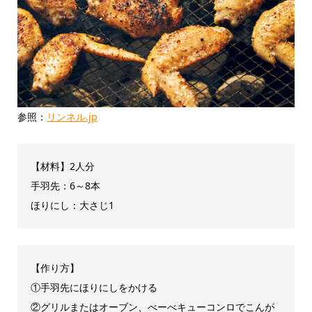
参照：
リンネル.jp
【材料】2人分
手羽先：6～8本
ほりにし：大さじ1
【作り方】
①手羽先にほりにしをかける
②グリルまたはオーブン、べーべキューコンロでこんが