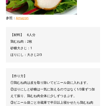
参照：
Amazon
【材料】 6人分
鶏むね肉：2枚
砂糖大さじ：1
ほりにし：大さじ2/3
【作り方】
①鶏むね肉は皮を取り除いてビニール袋に入れます。
②ほりにしと砂糖は一気に加えるのではなく1/3量ずつ加
えて振り、鶏むね肉全体に少しずつまぶす。
③ビニール袋ごと冷蔵庫で半日以上寝かせたら鶏むね肉