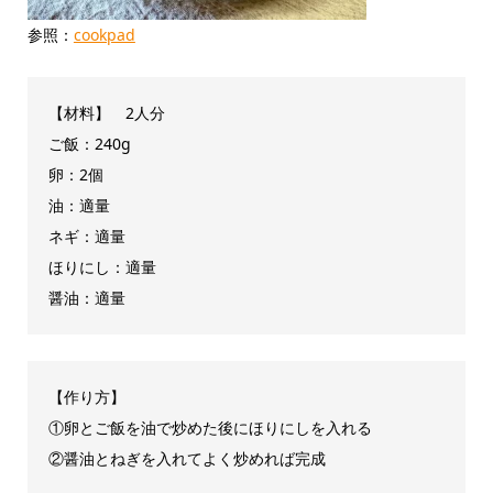
参照：
cookpad
【材料】 2人分
ご飯：240g
卵：2個
油：適量
ネギ：適量
ほりにし：適量
醤油：適量
【作り方】
①卵とご飯を油で炒めた後にほりにしを入れる
②醤油とねぎを入れてよく炒めれば完成