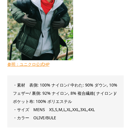
参照：ユニクロ公式HP
・素材 表側: 100% ナイロン/ 中わた: 90% ダウン, 10%
フェザー/ 裏側: 92% ナイロン, 8% 複合繊維( ナイロン )/
ポケット布: 100% ポリエステル
・サイズ MENS XS,S,M,L,XL,XXL,3XL,4XL
・カラー OLIVE/BULE