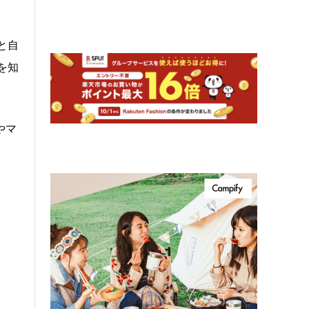
と自
を知
やマ